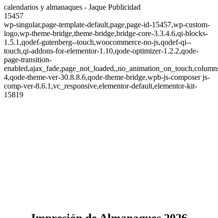
calendarios y almanaques - Jaque Publicidad
15457
wp-singular,page-template-default,page,page-id-15457,wp-custom-
logo,wp-theme-bridge,theme-bridge,bridge-core-3.3.4.6,qi-blocks-
1.5.1,qodef-gutenberg--touch,woocommerce-no-js,qodef-qi--
touch,qi-addons-for-elementor-1.10,qode-optimizer-1.2.2,qode-
page-transition-
enabled,ajax_fade,page_not_loaded,,no_animation_on_touch,column
4,qode-theme-ver-30.8.8.6,qode-theme-bridge,wpb-js-composer js-
comp-ver-8.6.1,vc_responsive,elementor-default,elementor-kit-
15819
calendarios y almanaques